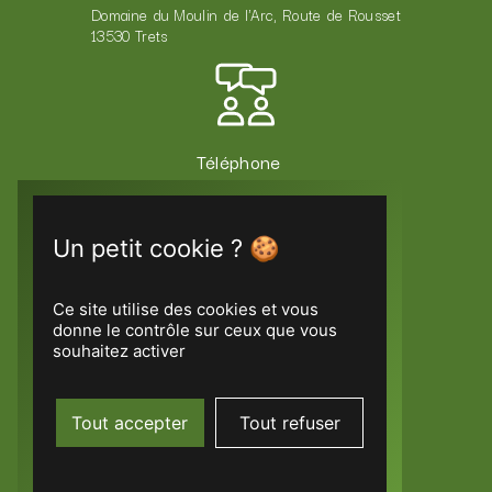
Domaine du Moulin de l'Arc, Route de Rousset
13530 Trets
Téléphone
06 14 73 31 43
Ce site utilise des cookies et vous
E-mail
donne le contrôle sur ceux que vous
odlactiv@gmail.com
souhaitez activer
Tout accepter
Tout refuser
PLAN DU SITE
NOS PRESTATIONS