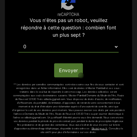
Vous n'êtes pas un robot, veuillez
répondre à cette question : combien font
un plus sept ?
Envoyer
** Les données personnelles communiquées sont nécessaires aux fins de vous contacter et sont
enregistrées dans un fichier informatisé. Elles sont destinées à Master Paintball et ses sous-
traitants dans le seul but de répondre à votre message. Les données collectées seront
communiquées aux seuls destinataires suivants: Master Paintball Domaine du Moulin de l'Arc, Route
de Rousset 13530 Trets odlactiv@gmail.com. Vous disposez de droits d’accès, de rectification,
d’effacement, de portabilité, de limitation, d’opposition, de retrait de votre consentement à tout
moment et du droit d’introduire une réclamation auprès d’une autorité de contrôle, ainsi que
d’organiser le sort de vos données post-mortem. Vous pouvez exercer ces droits par voie postale à
l'adresse Domaine du Moulin de l'Arc, Route de Rousset 13530 Trets ou par courrier électronique à
l'adresse odlactiv@gmail.com. Un justificatif d'identité pourra vous être demandé. Nous conservons
vos données pendant la période de prise de contact puis pendant la durée de prescription légale aux
fins probatoires et de gestion des contentieux. Vous avez le droit de vous inscrire sur la liste
d'opposition au démarchage téléphonique, disponible à cette adresse :
Bloctel.gouv.fr
. Consultez le
site cnil.fr pour plus d’informations sur vos droits.