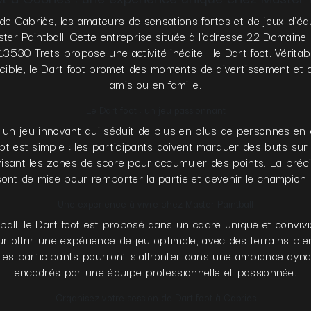
 de Cabriès, les amateurs de sensations fortes et de jeux d'éq
er Paintball. Cette entreprise située à l'adresse 22 Domaine d
3530 Trets propose une activité inédite : le Dart foot. Véritab
 la cible, le Dart foot promet des moments de divertissement et
amis ou en famille.
Le Dart foot : un jeu passionnant
t un jeu innovant qui séduit de plus en plus de personnes en q
ept est simple : les participants doivent marquer des buts sur
visant les zones de score pour accumuler des points. La précis
 sont de mise pour remporter la partie et devenir le champion 
Une expérience à vivre chez Master Paintball
all, le Dart foot est proposé dans un cadre unique et convivial
r offrir une expérience de jeu optimale, avec des terrains bi
. Les participants pourront s'affronter dans une ambiance dyna
encadrés par une équipe professionnelle et passionnée.
Organisez votre session de Dart foot à Cabriès