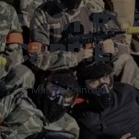
 FOOT PR
CABRIÈS
Master Paintball