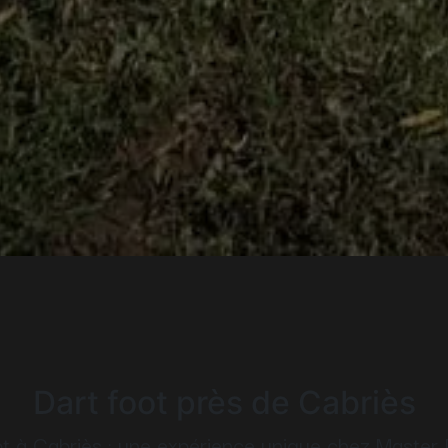
Dart foot près de Cabriès
ot à Cabriès : une expérience unique chez Master P