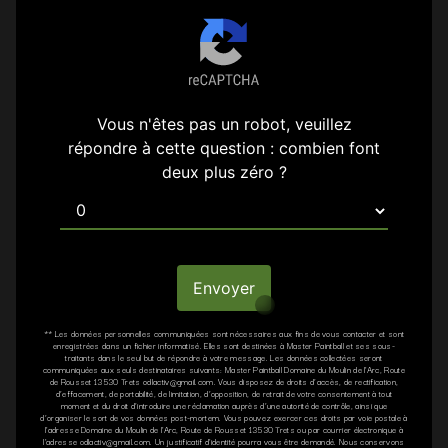
Vous n'êtes pas un robot, veuillez
répondre à cette question : combien font
deux plus zéro ?
Envoyer
** Les données personnelles communiquées sont nécessaires aux fins de vous contacter et sont
enregistrées dans un fichier informatisé. Elles sont destinées à Master Paintball et ses sous-
traitants dans le seul but de répondre à votre message. Les données collectées seront
communiquées aux seuls destinataires suivants: Master Paintball Domaine du Moulin de l'Arc, Route
de Rousset 13530 Trets odlactiv@gmail.com. Vous disposez de droits d’accès, de rectification,
d’effacement, de portabilité, de limitation, d’opposition, de retrait de votre consentement à tout
moment et du droit d’introduire une réclamation auprès d’une autorité de contrôle, ainsi que
d’organiser le sort de vos données post-mortem. Vous pouvez exercer ces droits par voie postale à
l'adresse Domaine du Moulin de l'Arc, Route de Rousset 13530 Trets ou par courrier électronique à
l'adresse odlactiv@gmail.com. Un justificatif d'identité pourra vous être demandé. Nous conservons